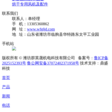
烘干专用风机及配件
联系我们
联系人：单经理
手 机：13305360862
网 址：
www.wfgljd.com
地 址：山东省潍坊市临朐县华特路东太平工业园
手机站
版权所有 © 潍坊群英晟机电科技有限公司
备案号：
鲁ICP备
2025152393号
鲁公网安备37072402371958号
技术支持：鼎盛
科技
首页
产品
新闻
电话